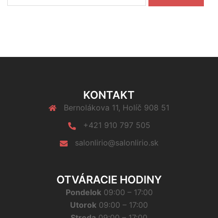
KONTAKT
Bernolákova 11, Holíč 908 51
+421 910 797 505
salonlirio@salonlirio.sk
OTVÁRACIE HODINY
Pondelok
09:00 – 17:00
Utorok
09:00 – 17:00
Streda
09:00 – 17:00