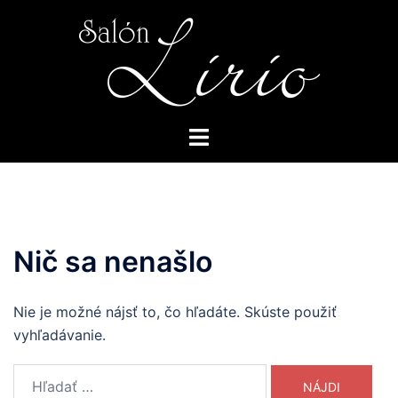
Preskočiť
na
obsah
Toggle
menu
Nič sa nenašlo
Nie je možné nájsť to, čo hľadáte. Skúste použiť
vyhľadávanie.
Hľadať: